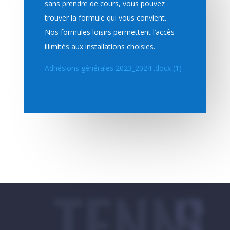
sans prendre de cours, vous pouvez
trouver la formule qui vous convient.
Nos formules loisirs permettent l’accès
illimités aux installations choisies.
Adhésions générales 2023_2024 .docx (1)
TENNIS