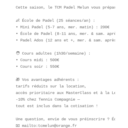
Cette saison, le TCM Padel Melun vous prépare un 
👶 École de Padel (25 séances/an) :

• Mini Padel (5-7 ans, mer. matin) : 200€

• École de Padel (8-11 ans, mer. & sam. après-mid
• Padel Ados (12 ans et +, mer. & sam. après-midi)
🧑 Cours adultes (1h30/semaine) :

• Cours midi : 500€

• Cours soir : 550€

🎁 Vos avantages adhérents : 
tarifs réduits sur la location, 
accès prioritaire aux MasterClass et à la League,
-10% chez Tennis Compagnie — 
tout est inclus dans la cotisation !

Une question, envie de vous préinscrire ? Écrivez-
📧 mailto:tcmelun@orange.fr
