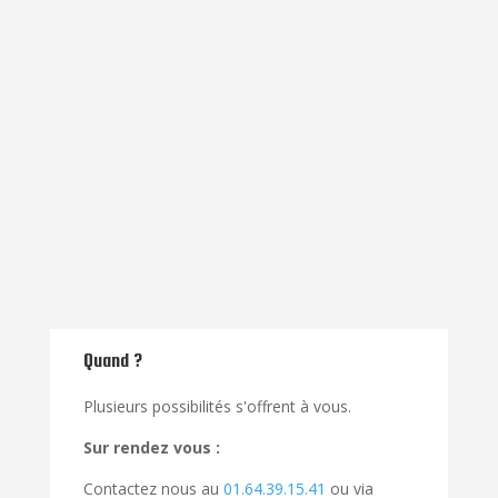
Formulaires inscriptions ECOLE DE
TENNIS ET COURS ADULTES
Formulaires inscriptions ADHESION
GENERALES
tcmelun@orange.fr
Quand ?
Plusieurs possibilités s'offrent à vous.
Sur rendez vous :
Contactez nous au
01.64.39.15.41
ou via